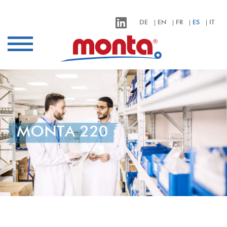
monta – Klebebänder für alle Anwendungen
DE
EN
FR
ES
IT
Sectores
Aplicaciones
Productos
Calidad
Empresa
MONTA 220
Contacto