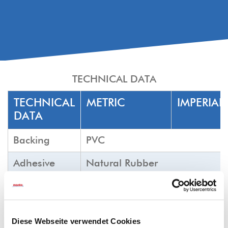
TECHNICAL DATA
TECHNICAL
METRIC
IMPERIAL
DATA
Backing
PVC
Adhesive
Natural Rubber
Color
clear
Tensile force
N/25mm
min.
lb/in
min
N/cm
100
23
Diese Webseite verwendet Cookies