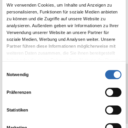
min.
Wir verwenden Cookies, um Inhalte und Anzeigen zu
40.2
personalisieren, Funktionen für soziale Medien anbieten
zu können und die Zugriffe auf unsere Website zu
Espesor del
µ
33
mil
1.3
analysieren. Außerdem geben wir Informationen zu Ihrer
soporte
Verwendung unserer Website an unsere Partner für
soziale Medien, Werbung und Analysen weiter. Unsere
Adhesive
cN/25mm
500
oz/in
18.
Partner führen diese Informationen möglicherweise mit
strength on
N/cm
2
weiteren Daten zusammen, die Sie ihnen bereitgestellt
metal
haben oder die sie im Rahmen Ihrer Nutzung der Dienste
gesammelt haben.
Einwilligungsauswahl
Core
mm
76
in
3
Notwendig
Diameter
The values given are typical values, and do
Präferenzen
not constitute a specification. We
recommend testing the suitability of the self-
Statistiken
adhesive tape for the designated application
or use.
Marketing