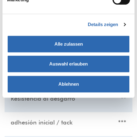
Details zeigen
PRODUCT FEATURES
Alle zulassen
La idoneidad del producto para las
siguientes propiedades:
Auswahl erlauben
silencioso
***
Ablehnen
Resistencia al desgarro
**
adhesión inicial / tack
***