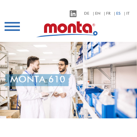
monta – Klebebänder für alle Anwendungen
DE
EN
FR
ES
IT
Sectores
Aplicaciones
Productos
Calidad
Empresa
MONTA 610
Contacto