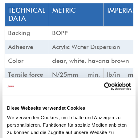
TECHNICAL
METRIC
IMPERIAL
DATA
Backing
BOPP
Adhesive
Acrylic Water Dispersion
Color
clear, white, havana brown
Tensile force
N/25mm
min.
lb/in
min
N/cm
100
23
min.
40.2
Diese Webseite verwendet Cookies
Espesor del
µ
28
mil
1.1
Wir verwenden Cookies, um Inhalte und Anzeigen zu
soporte
personalisieren, Funktionen für soziale Medien anbieten
Adhesive
cN/25mm
550
oz/in
20.
zu können und die Zugriffe auf unsere Website zu