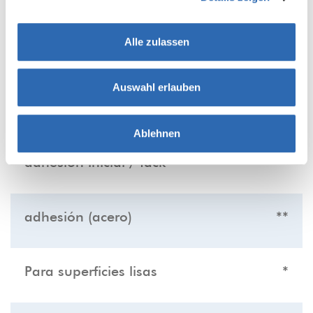
siguientes propiedades:
Alle zulassen
silencioso
***
Auswahl erlauben
Resistencia al desgarro
**
Ablehnen
adhesión inicial / tack
*
adhesión (acero)
**
Para superficies lisas
*