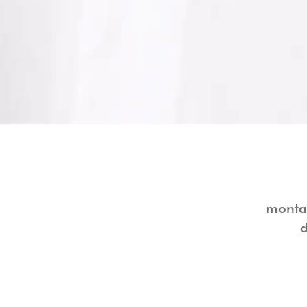
monta 
d