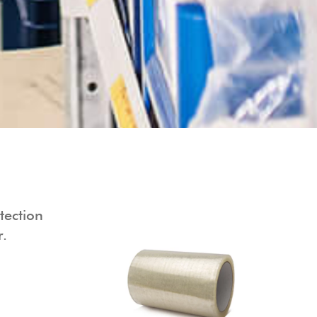
tection
r.