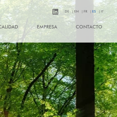
DE
EN
FR
ES
IT
CALIDAD
EMPRESA
CONTACTO