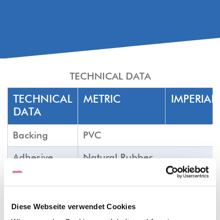
TECHNICAL DATA
TECHNICAL
METRIC
IMPERIAL
DATA
Backing
PVC
Adhesive
Natural Rubber
Color
clear, white, havana brown
Tensile force
N/25mm
min.
lb/in
min
Diese Webseite verwendet Cookies
N/cm
150
34,