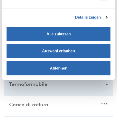
Details zeigen
PRODUCT FEATURES
Alle zulassen
Piu asterisco piú marcata é la caratteristica
del rispettivo prodotto:
Auswahl erlauben
Srotolamento silenzioso
***
Ablehnen
Termoformabile
-
Carico di rottura
***