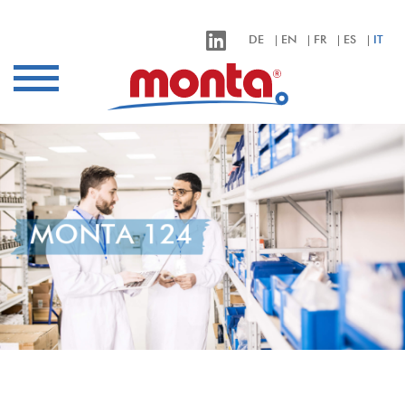
monta – Klebebänder für alle Anwendungen
DE
EN
FR
ES
IT
settori
applicazioni
prodotti
qualità
azienda
MONTA 124
contatto