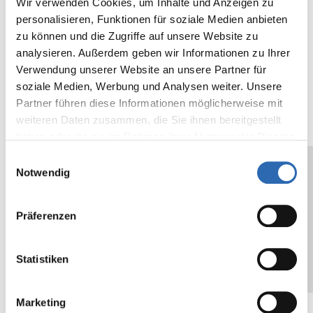
Wir verwenden Cookies, um Inhalte und Anzeigen zu
min.
personalisieren, Funktionen für soziale Medien anbieten
60,3
zu können und die Zugriffe auf unsere Website zu
analysieren. Außerdem geben wir Informationen zu Ihrer
Spessore
µ
39
mil
1,5
Verwendung unserer Website an unsere Partner für
supporto
soziale Medien, Werbung und Analysen weiter. Unsere
Adhesive
cN/25mm
550
oz/in
20,
Partner führen diese Informationen möglicherweise mit
strength on
N/cm
2,2
weiteren Daten zusammen, die Sie ihnen bereitgestellt
metal
haben oder die sie im Rahmen Ihrer Nutzung der Dienste
gesammelt haben.
Einwilligungsauswahl
Core
mm
76
in
3
Notwendig
Diameter
Präferenzen
The values given are typical values, and do
not constitute a specification. We
Statistiken
recommend testing the suitability of the self-
adhesive tape for the designated application
Marketing
or use.