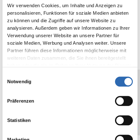
N/cm
90
20,
Wir verwenden Cookies, um Inhalte und Anzeigen zu
min.
personalisieren, Funktionen für soziale Medien anbieten
36,2
zu können und die Zugriffe auf unsere Website zu
analysieren. Außerdem geben wir Informationen zu Ihrer
Spessore
µ
25
mil
1
Verwendung unserer Website an unsere Partner für
supporto
soziale Medien, Werbung und Analysen weiter. Unsere
Partner führen diese Informationen möglicherweise mit
Adhesive
cN/25mm
500
oz/in
18,
weiteren Daten zusammen, die Sie ihnen bereitgestellt
strength on
N/cm
2
haben oder die sie im Rahmen Ihrer Nutzung der Dienste
metal
gesammelt haben.
Einwilligungsauswahl
Notwendig
Core
mm
76
in
3
Diameter
Präferenzen
The values given are typical values, and do
not constitute a specification. We
Statistiken
recommend testing the suitability of the self-
adhesive tape for the designated application
Marketing