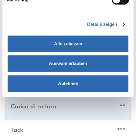
or use.
Details zeigen
Alle zulassen
PRODUCT FEATURES
Piu asterisco piú marcata é la caratteristica
Auswahl erlauben
del rispettivo prodotto:
Srotolamento silenzioso
*
Ablehnen
Carico di rottura
**
Tack
***