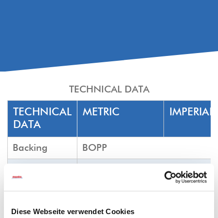
TECHNICAL DATA
TECHNICAL
METRIC
IMPERIAL
DATA
Backing
BOPP
Adhesive
Natural Rubber
Color
clear, white, havana brown
Diese Webseite verwendet Cookies
Tensile force
N/25mm
min.
lb/in
min