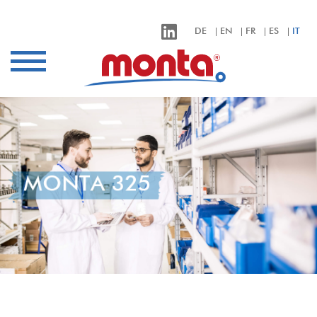
monta – Klebebänder für alle Anwendungen
DE
EN
FR
ES
IT
settori
applicazioni
prodotti
qualità
azienda
MONTA 325
contatto