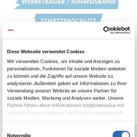
WERBETRÄGER / HINWEISBAND
ETIKETTENSCHUTZ
BEFESTIGUNG /
KOMPONENTENSICHERUNG
Diese Webseite verwendet Cookies
Wir verwenden Cookies, um Inhalte und Anzeigen zu
OBERFLÄCHENSCHUTZ
personalisieren, Funktionen für soziale Medien anbieten
zu können und die Zugriffe auf unsere Website zu
analysieren. Außerdem geben wir Informationen zu Ihrer
BÜRO / ERGONOMISCH
Verwendung unserer Website an unsere Partner für
soziale Medien, Werbung und Analysen weiter. Unsere
SPLEISSBAND
Partner führen diese Informationen möglicherweise mit
weiteren Daten zusammen, die Sie ihnen bereitgestellt
haben oder die sie im Rahmen Ihrer Nutzung der Dienste
GALVANISIEREN
gesammelt haben.
Einwilligungsauswahl
Notwendig