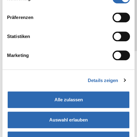
ABDECKEN (MALER / LACKIERER)
Präferenzen
SCHACHTEL / DOSENVERSCHLUSS
Statistiken
BEUTELVERSCHLUSS
Marketing
VERSCHLUSSSTREIFEN
VERSANDTASCHEN
Details zeigen
DAMPFSTERILISATION
Alle zulassen
BÜNDELN, UMREIFEN,
PALETTENSICHERUNG
Auswahl erlauben
TIEFKÜHL-BEREICH