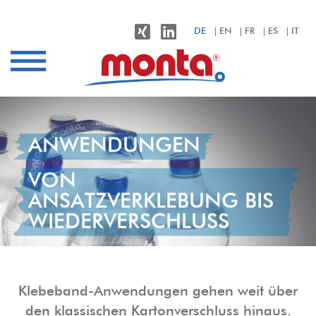
monta – Klebebänder für alle Anwendungen
DE
EN
FR
ES
IT
Branchen
Anwendungen
Produkte
Nachhaltigkeit
ANWENDUNGEN
Unternehmen
VON
ANSATZVERKLEBUNG BIS
Kontakt
WIEDERVERSCHLUSS
Klebeband-Anwendungen gehen weit über
den klassischen Kartonverschluss hinaus.