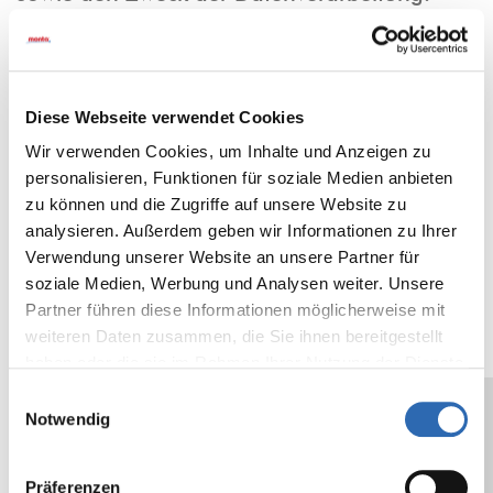
b) Recht auf Berichtigung
Sie haben das Recht, Ihre bei uns
gespeicherten Daten bei Unrichtigkeit
Diese Webseite verwendet Cookies
berichtigen zu lassen. Hierbei können Sie
Wir verwenden Cookies, um Inhalte und Anzeigen zu
eine Einschränkung der Verarbeitung, z. B.
personalisieren, Funktionen für soziale Medien anbieten
bei Bestreiten der Richtigkeit Ihrer
zu können und die Zugriffe auf unsere Website zu
personenbezogenen Daten, verlangen.
analysieren. Außerdem geben wir Informationen zu Ihrer
Verwendung unserer Website an unsere Partner für
c) Recht auf Sperrung
soziale Medien, Werbung und Analysen weiter. Unsere
Des Weiteren können Sie Ihre Daten sperren
Partner führen diese Informationen möglicherweise mit
lassen. Damit eine Sperrung Ihrer Daten
weiteren Daten zusammen, die Sie ihnen bereitgestellt
jederzeit berücksichtigt werden kann, müssen
haben oder die sie im Rahmen Ihrer Nutzung der Dienste
diese Daten zu Kontrollzwecken in einer
gesammelt haben.
Einwilligungsauswahl
Sperrdatei vorgehalten werden.
Notwendig
d) Recht auf Löschung
Präferenzen
Sie können die Löschung Ihrer