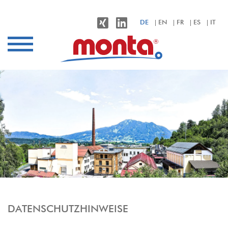
monta – Klebebänder für alle Anwendungen
DE
EN
FR
ES
IT
Branchen
Anwendungen
Produkte
Nachhaltigkeit
Unternehmen
Kontakt
DATENSCHUTZHINWEISE