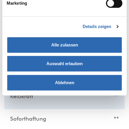
Marketing
Details zeigen
PRODUKTEIGENSCHAFTEN
Alle zulassen
Je mehr Sternchen, desto ausgeprägter die
jeweilige Eigenschaften des Produkts:
Auswahl erlauben
Leise
-
Ablehnen
Reißkraft
**
Soforthaftung
**