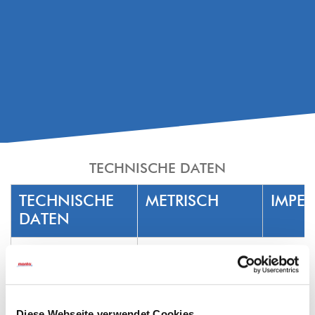
TECHNISCHE DATEN
TECHNISCHE
METRISCH
IMPER
DATEN
Trägermaterial
PVC
Kleberart
Naturkautschuk
Diese Webseite verwendet Cookies