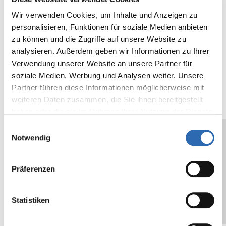
Farbe
dunkelblau
Wir verwenden Cookies, um Inhalte und Anzeigen zu
Reißkraft
N/25mm
min.
lb/in
personalisieren, Funktionen für soziale Medien anbieten
N/cm
100
zu können und die Zugriffe auf unsere Website zu
min.
analysieren. Außerdem geben wir Informationen zu Ihrer
40,2
Verwendung unserer Website an unsere Partner für
soziale Medien, Werbung und Analysen weiter. Unsere
Trägerstärke
µ
36
mil
Partner führen diese Informationen möglicherweise mit
weiteren Daten zusammen, die Sie ihnen bereitgestellt
Klebkraft auf
cN/25mm
300
oz/in
haben oder die sie im Rahmen Ihrer Nutzung der Dienste
Stahl
N/cm
1,2
gesammelt haben.
Einwilligungsauswahl
Notwendig
Kerndurchmesser
mm
76
in
Die angegeben Daten sind typische Werte
Präferenzen
und stellen keine Spezifikation dar. Wir
empfehlen, die Eignung des
Statistiken
Selbstklebebandes für die vorgesehene
Anwendung selbst zu prüfen.