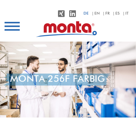
monta – Klebebänder für alle Anwendungen
DE
EN
FR
ES
IT
Branchen
Anwendungen
Produkte
Nachhaltigkeit
Unternehmen
MONTA 256F FARBIG
Kontakt