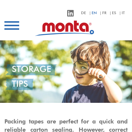
monta – Klebebänder für alle Anwendungen
DE
EN
FR
ES
IT
Industries
Applications
Products
sustainability
STORAGE
Company
TIPS
Contact
Packing tapes are perfect for a quick and
reliable carton sealing. However, correct