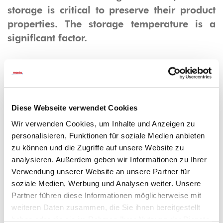
storage is critical to preserve their product
properties. The storage temperature is a
significant factor.
Due to their structure and chemical
composition, packing tapes can only be
Diese Webseite verwendet Cookies
stored temporarily. Especially very high
temperatures during the summer and sub-
Wir verwenden Cookies, um Inhalte und Anzeigen zu
personalisieren, Funktionen für soziale Medien anbieten
zero temperatures in winter affect the
zu können und die Zugriffe auf unsere Website zu
product properties – even when stored in a
analysieren. Außerdem geben wir Informationen zu Ihrer
closed carton. As a consequence of improper
Verwendung unserer Website an unsere Partner für
storage, the tape rolls may deform and their
soziale Medien, Werbung und Analysen weiter. Unsere
adhesive properties may change, with the
Partner führen diese Informationen möglicherweise mit
adhesive becoming brittle or flaky.
weiteren Daten zusammen, die Sie ihnen bereitgestellt
haben oder die sie im Rahmen Ihrer Nutzung der Dienste