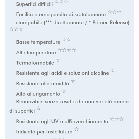
☆
★
☆
★
☆
★
Superfici difficili
☆
★
☆
★
☆
★
Facilità e omegeneità di srotolamento
stampabile (*** direttamente / * Primer-Release)
☆
★
☆
★
☆
★
☆
★
☆
★
Basse temperature
☆
★
☆
★
☆
★
☆
★
Alte temperature
☆
★
Termoformabile
☆
★
Resistente agli acidi e soluzioni alcaline
☆
★
Resistente alla umidità
☆
★
Alto allungamento
Rimuovibile senza residui da una varietà ampia
☆
★
di superfici
☆
★
☆
★
☆
★
Resistente agli UV e all'invecchiamento
☆
★
Indicato per fustellatura