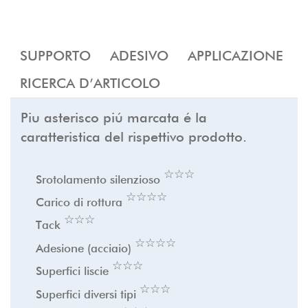
SUPPORTO
ADESIVO
APPLICAZIONE
RICERCA D’ARTICOLO
Piu asterisco piú marcata é la
caratteristica del rispettivo prodotto.
☆
★
☆
★
☆
★
Srotolamento silenzioso
☆
★
☆
★
☆
★
☆
★
Carico di rottura
☆
★
☆
★
☆
★
Tack
☆
★
☆
★
☆
★
☆
★
Adesione (acciaio)
☆
★
☆
★
☆
★
Superfici liscie
☆
★
☆
★
☆
★
Superfici diversi tipi