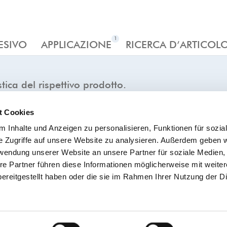
ESIVO
APPLICAZIONE
RICERCA D’ARTICOL
tica del rispettivo prodotto.
t Cookies
☆
★
☆
★
☆
★
☆
★
Carico di rottura
 Inhalte und Anzeigen zu personalisieren, Funktionen für sozia
☆
★
☆
★
☆
★
Superfici liscie
e Zugriffe auf unsere Website zu analysieren. Außerdem geben w
☆
★
☆
★
☆
★
Facilità e omegeneità di srotolamento
rwendung unserer Website an unsere Partner für soziale Medien
R
re Partner führen diese Informationen möglicherweise mit weite
☆
★
☆
★
☆
★
☆
★
ereitgestellt haben oder die sie im Rahmen Ihrer Nutzung der D
Alte temperature
☆
★
Resistente alla umidità
Resistente agli UV e all'invecchiamento
☆
★
☆
★
☆
★