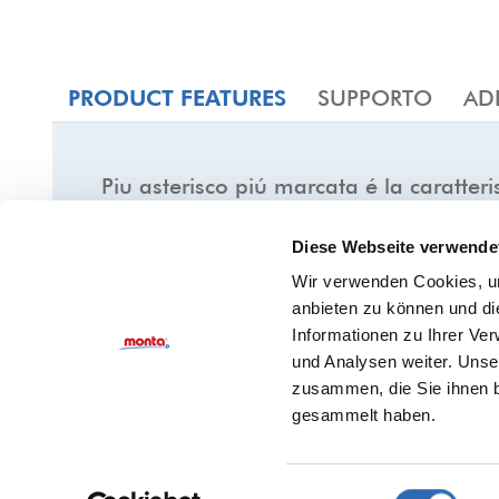
PRODUCT FEATURES
SUPPORTO
AD
Piu asterisco piú marcata é la caratteris
Diese Webseite verwende
☆
★
☆
★
☆
★
Srotolamento silenzioso
Wir verwenden Cookies, um
☆
★
☆
★
☆
★
☆
★
Adesione (acciaio)
anbieten zu können und di
☆
★
☆
★
☆
★
Superfici difficili
Informationen zu Ihrer Ve
und Analysen weiter. Unse
☆
★
☆
★
zusammen, die Sie ihnen b
Basse temperature
gesammelt haben.
☆
★
Resistente agli acidi e soluzioni alcaline
Rimuovibile senza residui da una varietà
☆
★
ampia di superfici
Einwilligungsauswahl