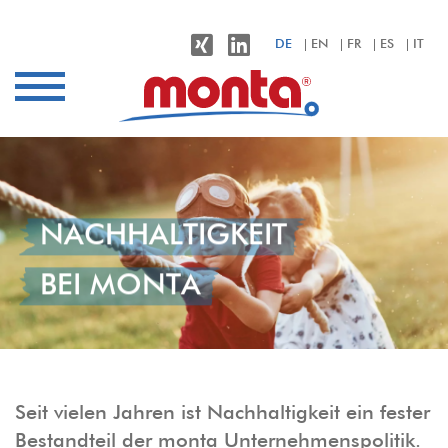
monta – Klebebänder für alle Anwendungen
DE
EN
FR
ES
IT
Branchen
Anwendungen
Produkte
Nachhaltigkeit
NACHHALTIGKEIT
Unternehmen
BEI MONTA
Kontakt
Seit vielen Jahren ist Nachhaltigkeit ein fester
Bestandteil der monta Unternehmenspolitik.