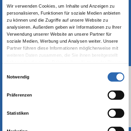
Wir verwenden Cookies, um Inhalte und Anzeigen zu
personalisieren, Funktionen für soziale Medien anbieten
zu können und die Zugriffe auf unsere Website zu
analysieren. Außerdem geben wir Informationen zu Ihrer
Verwendung unserer Website an unsere Partner für
MONTA GREENLINE PRODUKTE
soziale Medien, Werbung und Analysen weiter. Unsere
Partner führen diese Informationen möglicherweise mit
Die Welt verlangt nach neuen Lösungen, die
weiteren Daten zusammen, die Sie ihnen bereitgestellt
unser Klima und unsere Umwelt besser
haben oder die sie im Rahmen Ihrer Nutzung der Dienste
schützen. So lag der Gedanke nahe,
gesammelt haben.
Einwilligungsauswahl
nachhaltige Klebebandalternativen zu
Notwendig
entwickeln: Ende 2019 wurde das monta
Greenline Sortiment ins Leben gerufen.
Präferenzen
Mehr zum Thema können Sie
hier
lesen.
Statistiken