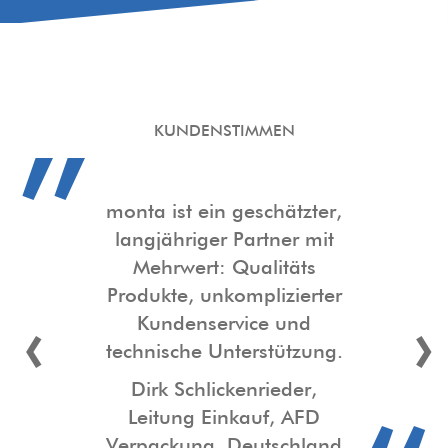
KUNDENSTIMMEN
Als Fachhändler für
Spezialprodukte pflegen
wir seit 2011 eine sehr
erfolgreiche
‹
›
Geschäftsbeziehung mit
monta. Lieferungen
erfolgen pünktlich und
gemäß Bestellung, und
die Produkte sind immer